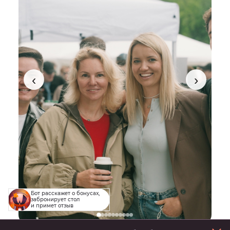
‹
›
Бот расскажет о бонусах,
забронирует стол
и примет отзыв