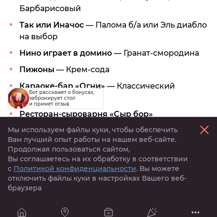
Барбарисовый
Так или Иначос
— Палома б/а или Эль диабло
на выбор
Нино играет в домино
— Гранат-смородина
Пижоны
— Крем-сода
Караоке-бар «Огни»
— Классический
Бот расскажет о бонусах,
лимонад
забронирует стол
и примет отзыв
Ресторан-сыроварня «Сыр бор»
— Классический лимонад
Мы используем файлы куки, чтобы обеспечить
Вам лучший опыт работы на нашем веб-сайте.
Продолжая пользоваться сайтом,
Активируй
тигрокоины
Вы соглашаетесь на их обработку в соответствии
с
Политикой конфиденциальности
. Вы можете
Поделиться
отключить файлы куки в настройках Вашего веб-
браузера