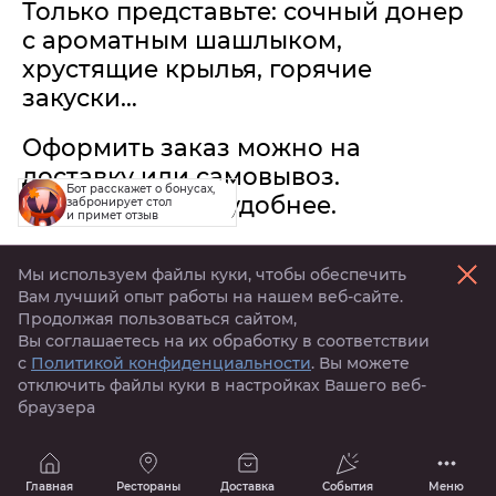
Только представьте: сочный донер
с ароматным шашлыком,
хрустящие крылья, горячие
закуски…
Оформить заказ можно на
доставку или самовывоз.
Бот расскажет о бонусах,
Выбирайте, как удобнее.
забронирует стол
и примет отзыв
🔥 Заказывайте и кайфуйте
Мы используем файлы куки, чтобы обеспечить
https://vk.cc/cY34XP
Вам лучший опыт работы на нашем веб-сайте.
Продолжая пользоваться сайтом,
Активируй
тигрокоины
Вы соглашаетесь на их обработку в соответствии
с
Политикой конфиденциальности
. Вы можете
Поделиться
отключить файлы куки в настройках Вашего веб-
браузера
Главная
Рестораны
Доставка
События
Меню