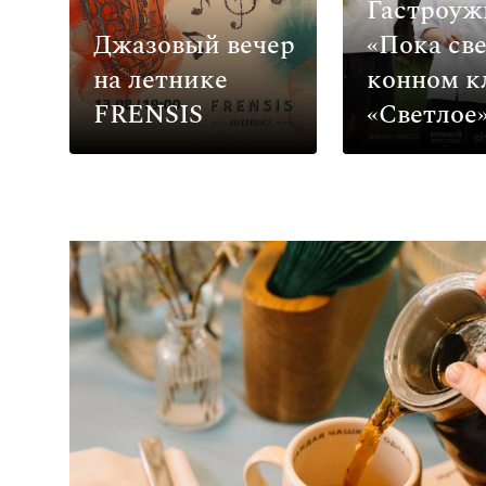
Гастроуж
Джазовый вечер
«Пока све
на летнике
конном к
FRENSIS
«Светлое»