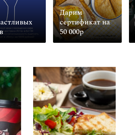
Дарим
частливых
сертификат на
в
50 000р