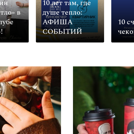
ин
10 лет там, где
тло» в
душе тепло:
лубе
АФИША
10 с
!
СОБЫТИЙ
чеко