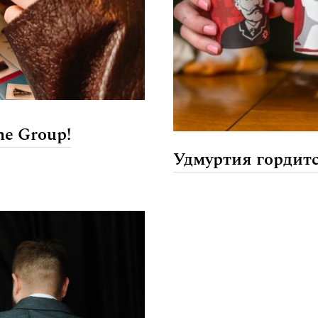
e Group!
Удмуртия гордит