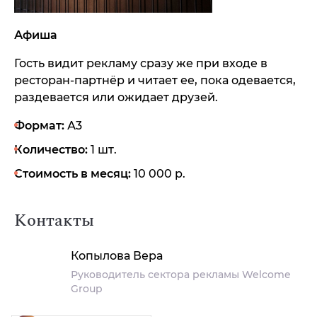
Афиша
Гость видит рекламу сразу же при входе в
ресторан-партнёр и читает ее, пока одевается,
раздевается или ожидает друзей.
Формат:
А3
Количество:
1 шт.
Стоимость в месяц:
10 000 р.
Контакты
Хотите разместить рекламу
Копылова Вера
в ресторанах-партнерах Welcome Gro
Руководитель сектора рекламы Welcome
Group