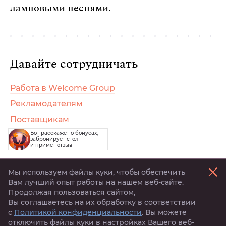
ламповыми песнями.
Давайте сотрудничать
Работа в Welcome Group
Рекламодателям
Поставщикам
Бот расскажет о бонусах,
Арендодателям
забронирует стол
и примет отзыв
Мы используем файлы куки, чтобы обеспечить
Написать отзыв
Вам лучший опыт работы на нашем веб-сайте.
Продолжая пользоваться сайтом,
Активируй
тигрокоины
Вы соглашаетесь на их обработку в соответствии
с
Политикой конфиденциальности
. Вы можете
Забронировать стол
отключить файлы куки в настройках Вашего веб-