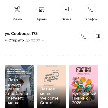
Меню
Бронь
Отзыв
Телефон
ул. Свободы, 173
Открыто
до 02:00
Лето
вокруг
света:
Летнее
подборка
меню
Культурный
летнего
Welcome
Пикник
меню!
Group!
2026